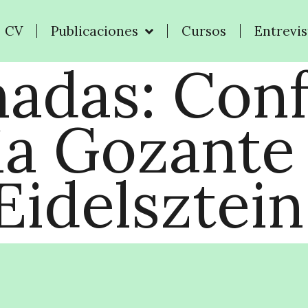
CV
Publicaciones
Cursos
Entrevis
nadas: Con
ia Gozante
Eidelsztein