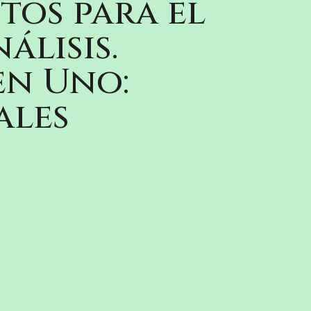
tos para el
álisis.
n Uno:
ales